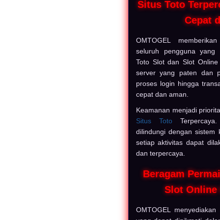
Situs Toto Terpe
Cepat 
OMTOGEL memberikan
seluruh pengguna yang 
Toto Slot dan Slot Onlin
server yang paten dan p
proses login hingga trans
cepat dan aman.
Keamanan menjadi priori
Situs Toto
Terpercaya.
dilindungi dengan siste
setiap aktivitas dapat di
dan terpercaya.
Beragam Permai
Slot Onlin
OMTOGEL menyediakan be