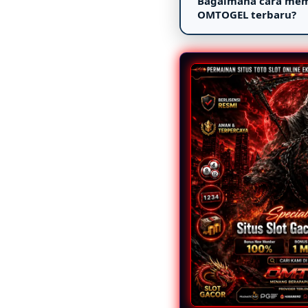
Bagaimana cara memp
OMTOGEL terbaru?