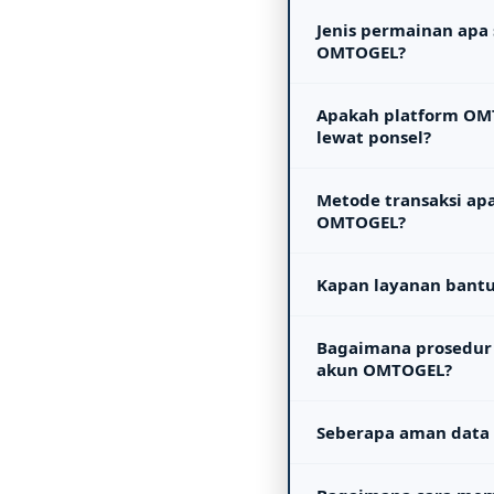
Jenis permainan apa 
OMTOGEL?
Apakah platform OMT
lewat ponsel?
Metode transaksi ap
OMTOGEL?
Kapan layanan bant
Bagaimana prosedur j
akun OMTOGEL?
Seberapa aman data 